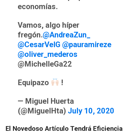
economías.
Vamos, algo híper
fregón.
@AndreaZun_
@CesarVelG
@pauramireze
@oliver_mederos
@MichelleGa22
Equipazo
!
— Miguel Huerta
(@MiguelHta)
July 10, 2020
El Novedoso Artículo Tendrá Eficiencia