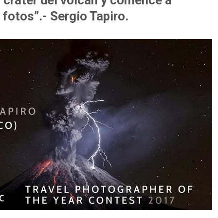
l cráter del volcán y comencé a
 fotos”.-
Sergio Tapiro
.