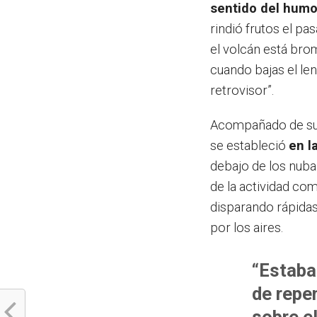
sentido del humo
rindió frutos el p
el volcán está bro
cuando bajas el len
retrovisor”.
Acompañado de su f
se estableció
en l
debajo de los nuba
de la actividad co
disparando rápida
por los aires.
“Estaba
de repe