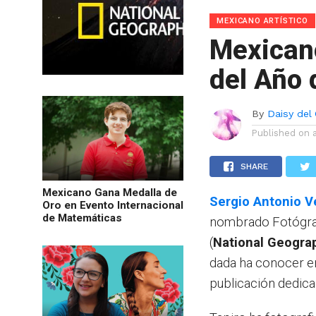
MEXICANO ARTÍSTICO
Mexicano
del Año 
By
Daisy de
Published on
SHARE
Mexicano Gana Medalla de
Sergio Antonio V
Oro en Evento Internacional
de Matemáticas
nombrado Fotógraf
(
National Geograp
dada ha conocer en 
publicación dedicada