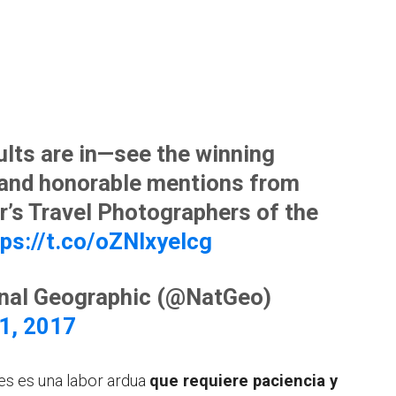
ults are in—see the winning
and honorable mentions from
ar’s Travel Photographers of the
tps://t.co/oZNlxyeIcg
nal Geographic (@NatGeo)
1, 2017
es es una labor ardua
que requiere paciencia y