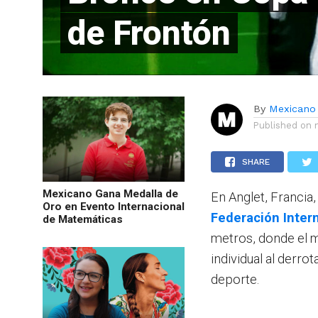
de Frontón
By
Mexicano
Published on
SHARE
Mexicano Gana Medalla de
En Anglet, Francia
Oro en Evento Internacional
Federación Inter
de Matemáticas
metros, donde el
individual al derro
deporte.