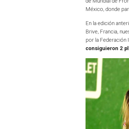
de Mundial de Fron
México, donde part
En la edición ante
Brive, Francia, nu
por la Federación 
consiguieron 2 p