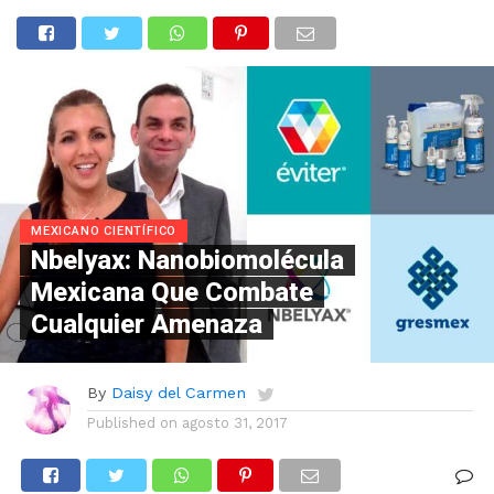
MEXICANO CIENTÍFICO
Nbelyax: Nanobiomolécula
Mexicana Que Combate
Cualquier Amenaza
By
Daisy del Carmen
Published on
agosto 31, 2017