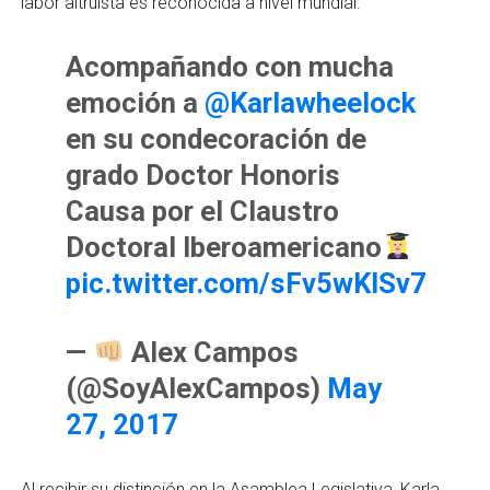
labor altruista es reconocida a nivel mundial.
Acompañando con mucha
emoción a
@Karlawheelock
en su condecoración de
grado Doctor Honoris
Causa por el Claustro
Doctoral Iberoamericano
pic.twitter.com/sFv5wKISv7
—
Alex Campos
(@SoyAlexCampos)
May
27, 2017
Al recibir su distinción en la Asamblea Legislativa, Karla