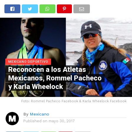
MEXICANO DEPORTIVO
Reconocen a los Atletas
Mexicanos, Rommel Pacheco
y Karla Wheelock
Foto: Rommel Pacheco Facebook & Karla Wheelock Facebook
By
Mexicano
Published on
mayo 30, 2017